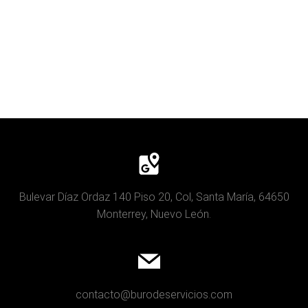
Bulevar Díaz Ordaz 140 Piso 20, Col, Santa María, 64650
Monterrey, Nuevo León.
contacto@burodeservicios.com