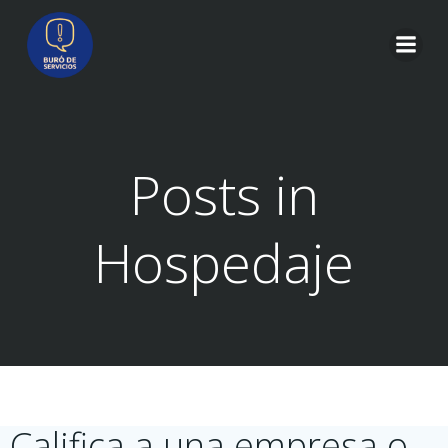
Saltar
al
contenido
Posts in
Hospedaje
Califica a una empresa o