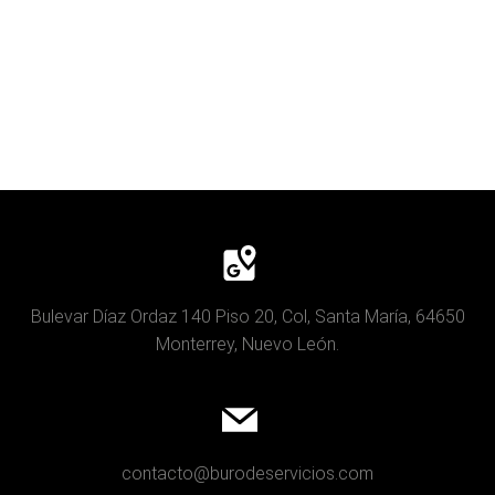
Bulevar Díaz Ordaz 140 Piso 20, Col, Santa María, 64650
Monterrey, Nuevo León.
contacto@burodeservicios.com