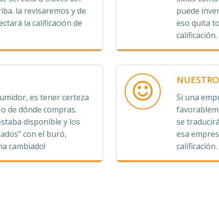
iba. la revisaremos y de
puede inven
ctará la calificación de
eso quita t
calificación.
NUESTRO 
midor, es tener certeza
Si una empr
s o de dónde compras.
favorableme
staba disponible y los
se traducirá
ados” con el buró,
esa empresa
 ha cambiado!
calificación.