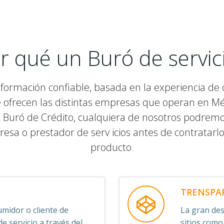
r qué un Buró de servic
nformación confiable, basada en la experiencia de o
e ofrecen las distintas empresas que operan en M
 Buró de Crédito, cualquiera de nosotros podremos v
resa o prestador de serv icios antes de contratarl
producto.
TRENSPA
midor o cliente de
La gran desv
 servicio a través del
sitios como