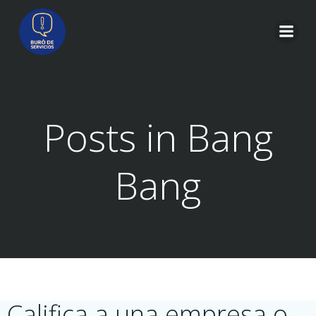
Saltar
al
contenido
Posts in Bang
Bang
Califica a una empresa o