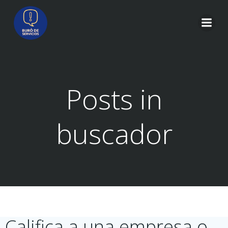
Saltar
al
contenido
Posts in
buscador
Califica a una empresa o