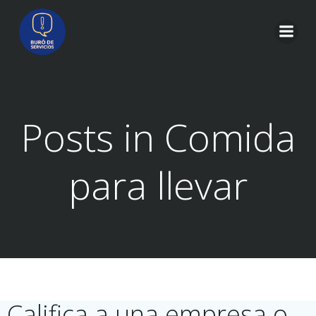
Saltar
al
contenido
Posts in Comida
para llevar
Califica a una empresa o