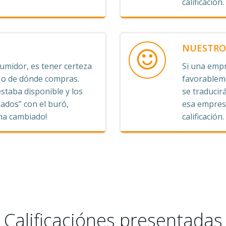
calificación.
NUESTRO 
midor, es tener certeza
Si una empr
s o de dónde compras.
favorableme
staba disponible y los
se traducirá
ados” con el buró,
esa empresa
 ha cambiado!
calificación.
Calificaciónes presentadas