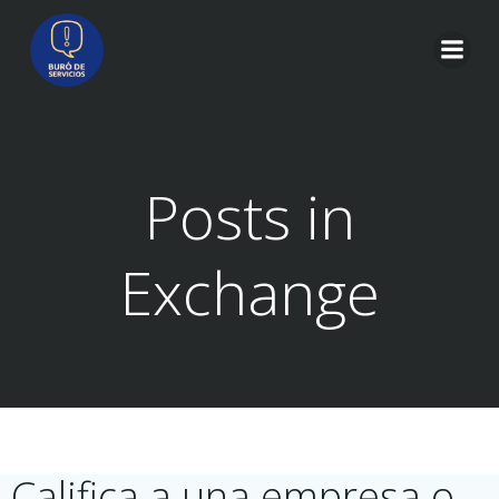
Saltar
al
contenido
Posts in
Exchange
Califica a una empresa o