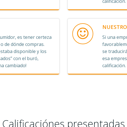
calificación.
NUESTRO 
midor, es tener certeza
Si una empr
s o de dónde compras.
favorableme
staba disponible y los
se traducirá
ados” con el buró,
esa empresa
 ha cambiado!
calificación.
Calificaciónes presentadas