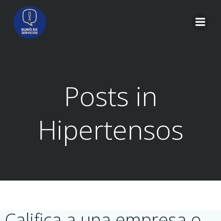
Saltar
al
contenido
Posts in
Hipertensos
Califica a una empresa o