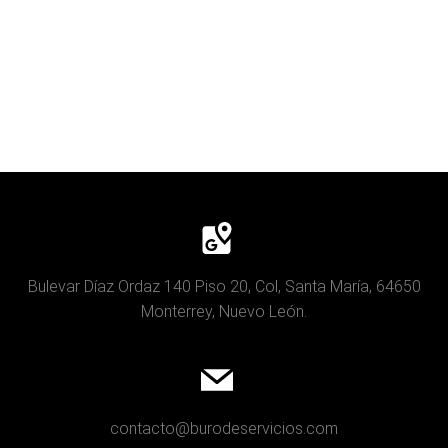
Bulevar Díaz Ordaz 140 Piso 20, Col, Santa María, 64650
Monterrey, Nuevo León.
contacto@burodeservicios.com