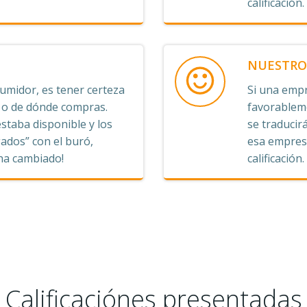
calificación.
NUESTRO 
midor, es tener certeza
Si una empr
s o de dónde compras.
favorableme
staba disponible y los
se traducirá
ados” con el buró,
esa empresa
 ha cambiado!
calificación.
Calificaciónes presentadas