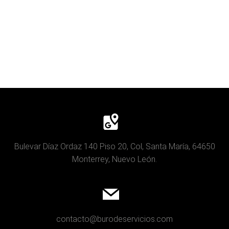
Bulevar Díaz Ordaz 140 Piso 20, Col, Santa María, 64650
Monterrey, Nuevo León.
contacto@burodeservicios.com