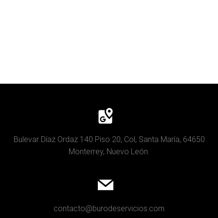
Bulevar Díaz Ordaz 140 Piso 20, Col, Santa María, 64650
Monterrey, Nuevo León.
contacto@burodeservicios.com