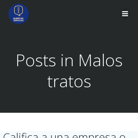
Saltar
al
contenido
Posts in Malos
tratos
Califica a una empresa o