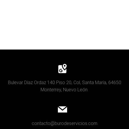
Bulevar Díaz Ordaz 140 Piso 20, Col, Santa María, 64650
Monterrey, Nuevo León.
contacto@burodeservicios.com