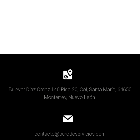
Bulevar Díaz Ordaz 140 Piso 20, Col, Santa María, 64650
Monterrey, Nuevo León.
contacto@burodeservicios.com