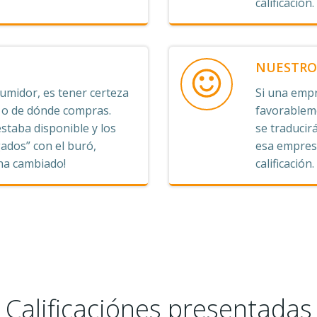
calificación.
NUESTRO 
midor, es tener certeza
Si una empr
s o de dónde compras.
favorableme
staba disponible y los
se traducirá
ados” con el buró,
esa empresa
 ha cambiado!
calificación.
Calificaciónes presentadas