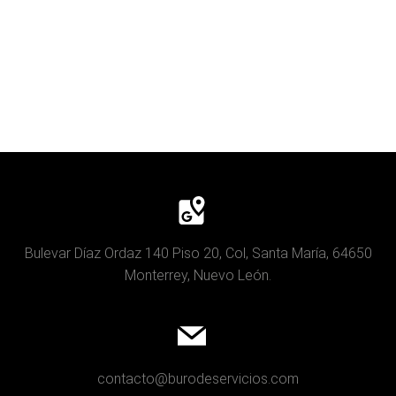
Bulevar Díaz Ordaz 140 Piso 20, Col, Santa María, 64650
Monterrey, Nuevo León.
contacto@burodeservicios.com