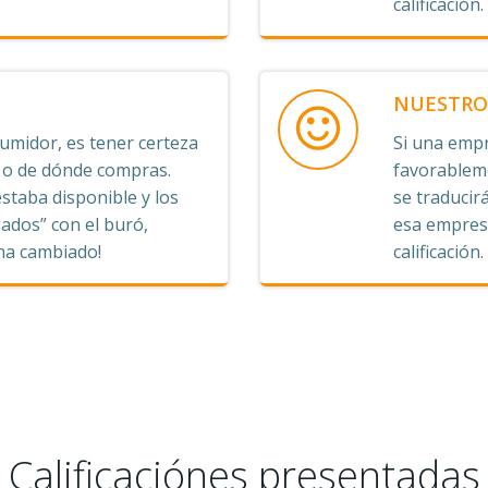
calificación.
NUESTRO 
midor, es tener certeza
Si una empr
s o de dónde compras.
favorableme
staba disponible y los
se traducirá
ados” con el buró,
esa empresa
 ha cambiado!
calificación.
Calificaciónes presentadas