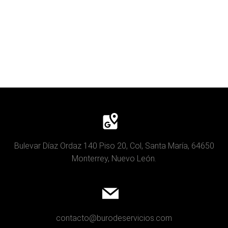
Bulevar Díaz Ordaz 140 Piso 20, Col, Santa María, 64650
Monterrey, Nuevo León.
contacto@burodeservicios.com