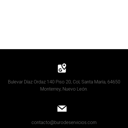
Bulevar Díaz Ordaz 140 Piso 20, Col, Santa María, 64650
Monterrey, Nuevo León.
contacto@burodeservicios.com