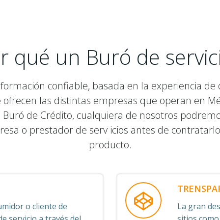
r qué un Buró de servic
nformación confiable, basada en la experiencia de o
e ofrecen las distintas empresas que operan en M
 Buró de Crédito, cualquiera de nosotros podremos v
resa o prestador de serv icios antes de contratarl
producto.
TRENSPA
midor o cliente de
La gran desv
 servicio a través del
sitios como