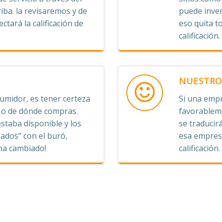
iba. la revisaremos y de
puede inven
ctará la calificación de
eso quita t
calificación.
NUESTRO 
midor, es tener certeza
Si una empr
s o de dónde compras.
favorableme
staba disponible y los
se traducirá
ados” con el buró,
esa empresa
 ha cambiado!
calificación.