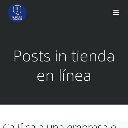
Saltar
al
contenido
Posts in tienda
en línea
Califica a una empresa o