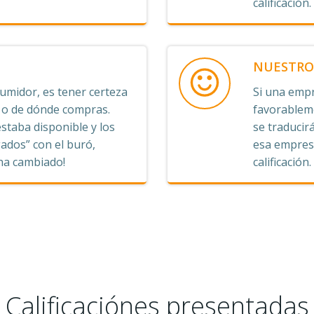
calificación.
NUESTRO 
midor, es tener certeza
Si una empr
s o de dónde compras.
favorableme
staba disponible y los
se traducirá
ados” con el buró,
esa empresa
 ha cambiado!
calificación.
Calificaciónes presentadas