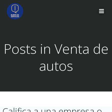
Saltar
al
contenido
Posts in Venta de
autos
Califica a una empresa o