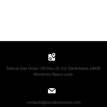
Bulevar Díaz Ordaz 140 Piso 20, Col, Santa María, 64650
Monterrey, Nuevo León.
contacto@burodeservicios.com