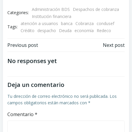
Administración BDS
Despachos de cobranza
Categories:
Institución financiera
atención a usuarios
banca
Cobranza
condusef
Tags:
Crédito
despacho
Deuda
economía
Redeco
Navegación
Navegación
Previous post
Next post
de
de
No responses yet
entradas
entradas
Deja un comentario
Tu dirección de correo electrónico no será publicada.
Los
campos obligatorios están marcados con
*
Comentario
*