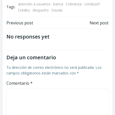
atención a usuarios
banca
Cobranza
condusef
Tags:
Crédito
despacho
Deuda
Navegación
Navegación
Previous post
Next post
de
de
No responses yet
entradas
entradas
Deja un comentario
Tu dirección de correo electrónico no será publicada.
Los
campos obligatorios están marcados con
*
Comentario
*