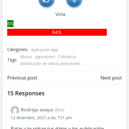
Vota
6%
94%
Categories:
Aplicación App
Abuso
agresiones
Cobranza
Tags:
distribución de datos personales
Navegación
Navegación
Previous post
Next post
de
de
15 Responses
entradas
entradas
Rodrigo anaya
dice:
12 diciembre, 2021 a las 7:51 pm
Ratas y te roban tus datos y los publicación