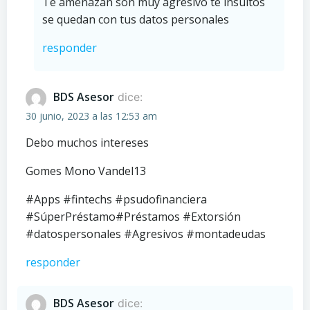
Te amenazan son muy agresivo te insultos
se quedan con tus datos personales
responder
BDS Asesor
dice:
30 junio, 2023 a las 12:53 am
Debo muchos intereses
Gomes Mono Vandel13
#Apps #fintechs #psudofinanciera
#SúperPréstamo#Préstamos #Extorsión
#datospersonales #Agresivos #montadeudas
responder
BDS Asesor
dice: