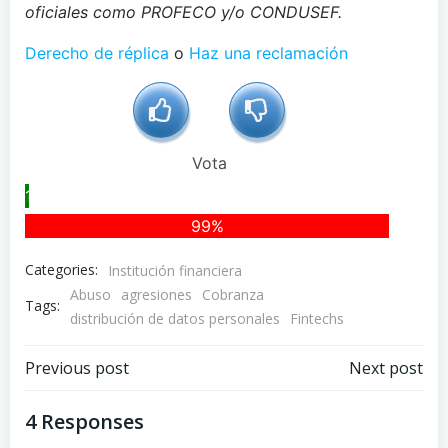
oficiales como PROFECO y/o CONDUSEF.
Derecho de réplica
o
Haz una reclamación
Vota
1%
99%
Categories:
Institución financiera
Abuso
agresiones
Cobranza
Tags:
distribución de datos personales
Fintechs
Navegación
Navegación
Previous post
Next post
de
de
4 Responses