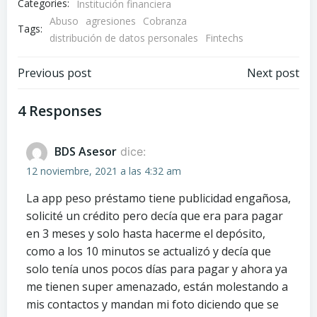
Categories:
Institución financiera
Abuso
agresiones
Cobranza
Tags:
distribución de datos personales
Fintechs
Navegación
Navegación
Previous post
Next post
de
de
4 Responses
entradas
entradas
BDS Asesor
dice:
12 noviembre, 2021 a las 4:32 am
La app peso préstamo tiene publicidad engañosa,
solicité un crédito pero decía que era para pagar
en 3 meses y solo hasta hacerme el depósito,
como a los 10 minutos se actualizó y decía que
solo tenía unos pocos días para pagar y ahora ya
me tienen super amenazado, están molestando a
mis contactos y mandan mi foto diciendo que se