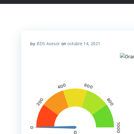
BDS Asesor
octubre 14, 2021
by
on
400
600
200
800
1000
0
0