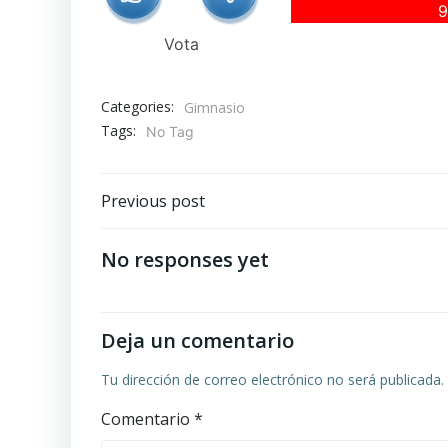
Vota
Categories:
Gimnasio
Tags:
No Tag
Navegación
Previous post
de
No responses yet
entradas
Deja un comentario
Tu dirección de correo electrónico no será publicada.
Comentario
*