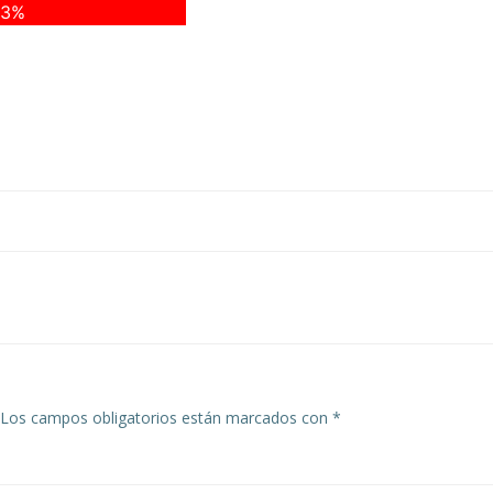
93%
Navegación
de
entradas
Los campos obligatorios están marcados con
*