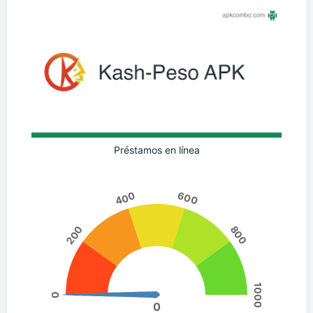
Préstamos en línea
400
600
200
800
1000
0
0