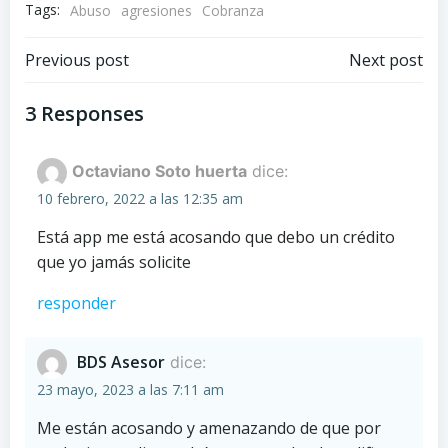
Tags:
Abuso
agresiones
Cobranza
Navegación
Navegación
Previous post
Next post
de
de
3 Responses
entradas
entradas
Octaviano Soto huerta
dice:
10 febrero, 2022 a las 12:35 am
Está app me está acosando que debo un crédito
que yo jamás solicite
responder
BDS Asesor
dice:
23 mayo, 2023 a las 7:11 am
Me están acosando y amenazando de que por