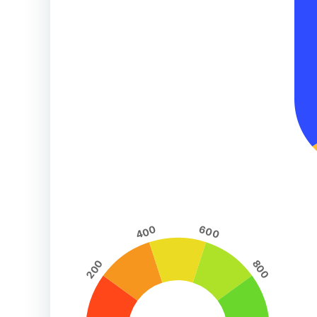
400
600
200
800