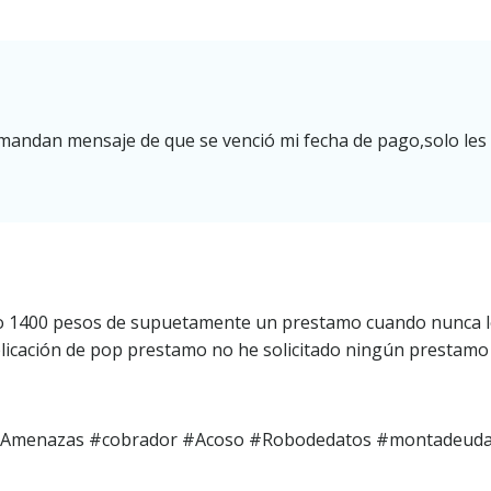
andan mensaje de que se venció mi fecha de pago,solo les p
 1400 pesos de supuetamente un prestamo cuando nunca lo h
 aplicación de pop prestamo no he solicitado ningún prest
Amenazas #cobrador #Acoso #Robodedatos #montadeud