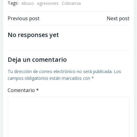
Tags:
Abuso
agresiones
Cobranza
Navegación
Navegación
Previous post
Next post
de
de
No responses yet
entradas
entradas
Deja un comentario
Tu dirección de correo electrónico no será publicada.
Los
campos obligatorios están marcados con
*
Comentario
*