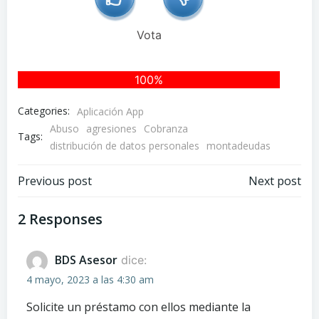
Vota
0%
100%
Categories:
Aplicación App
Abuso
agresiones
Cobranza
Tags:
distribución de datos personales
montadeudas
Navegación
Navegación
Previous post
Next post
de
de
2 Responses
entradas
entradas
BDS Asesor
dice:
4 mayo, 2023 a las 4:30 am
Solicite un préstamo con ellos mediante la