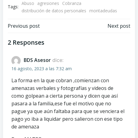
Abuso
agresiones
Cobranza
Tags:
distribución de datos personales
montadeudas
Navegación
Navegación
Previous post
Next post
de
de
2 Responses
entradas
entradas
BDS Asesor
dice:
16 agosto, 2023 a las 7:32 am
La forma en la que cobran ,comienzan con
amenazas verbales y fotografías y videos de
como golpean a cierta persona y dicen que así
pasara a la familia,ese fue el motivo que no
pague ya que aún faltaba para que se venciera el
pago yo iba a liquidar pero salieron con ese tipo
de amenaza