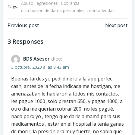
Abuso
agresiones
Cobranza
Tags:
distribución de datos personales
montadeudas
Navegación
Navegación
Previous post
Next post
de
de
3 Responses
entradas
entradas
BDS Asesor
dice:
3 octubre, 2023 a las 8:43 am
Buenas tardes yo pedí dinero a la app perfec
cash, antes de la fecha indicada me hostigan, me
amenazaban le hablaron a todos mis contactos,
les pague 1000 ,solo prestan 650, y pagas 1000, a
otro día me querían cobrar 200, no les pagué,
nada porq yo , tengo que darle a mamá para sus
medicamentos , estar en el hospital la tenia ganas
de morir, la presión era muy fuerte, no sabia que