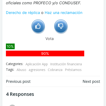
oficiales como PROFECO y/o CONDUSEF.
Derecho de réplica
o
Haz una reclamación
Vota
10%
90%
Categories:
Aplicación App
Institución financiera
Tags:
Abuso
agresiones
Cobranza
Préstamos
Navegación
Navegación
Previous post
Next post
de
de
4 Responses