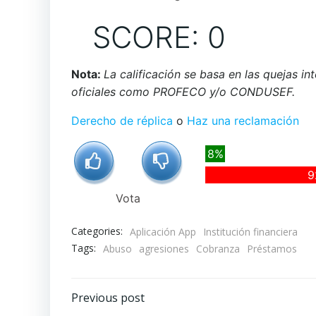
SCORE: 0
Nota:
La calificación se basa en las quejas i
oficiales como PROFECO y/o CONDUSEF.
Derecho de réplica
o
Haz una reclamación
8%
9
Vota
Categories:
Aplicación App
Institución financiera
Tags:
Abuso
agresiones
Cobranza
Préstamos
Navegación
Previous post