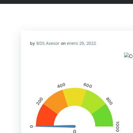
BDS Asesor
enero 29, 2022
by
on
400
600
200
800
1000
0
0