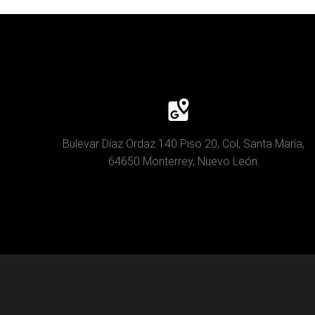
Bulevar Díaz Ordaz 140 Piso 20, Col, Santa María,
64650 Monterrey, Nuevo León.